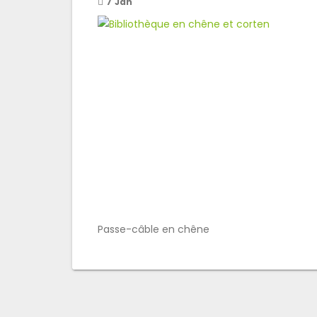
7
Jan
Passe-câble en chêne