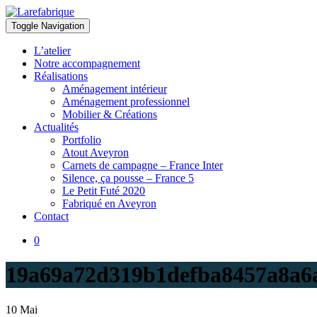
Toggle Navigation
Larefabrique
Larefabrique – Aménagement intérieur design pour pro et particuliers
L’atelier
Notre accompagnement
Réalisations
Aménagement intérieur
Aménagement professionnel
Mobilier & Créations
Actualités
Portfolio
Atout Aveyron
Carnets de campagne – France Inter
Silence, ça pousse – France 5
Le Petit Futé 2020
Fabriqué en Aveyron
Contact
0
19a69a72d319b1defba8457a8a6
10
Mai