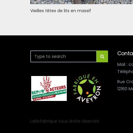
Vieilles têtes de lits en massif
Conta
Mail : 
Télépho
Rue Cro
12160 M
LaRefabrique tous droits réservés