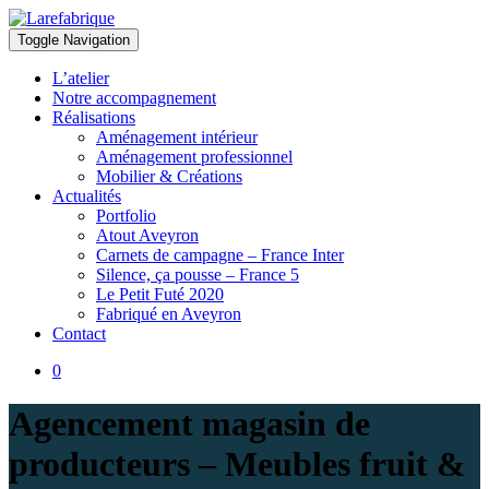
Toggle Navigation
Larefabrique
Larefabrique – Aménagement intérieur design pour pro et particuliers
L’atelier
Notre accompagnement
Réalisations
Aménagement intérieur
Aménagement professionnel
Mobilier & Créations
Actualités
Portfolio
Atout Aveyron
Carnets de campagne – France Inter
Silence, ça pousse – France 5
Le Petit Futé 2020
Fabriqué en Aveyron
Contact
0
Agencement magasin de
producteurs – Meubles fruit &