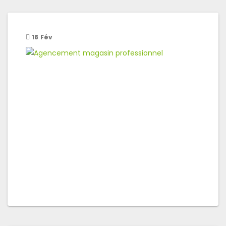
18
Fév