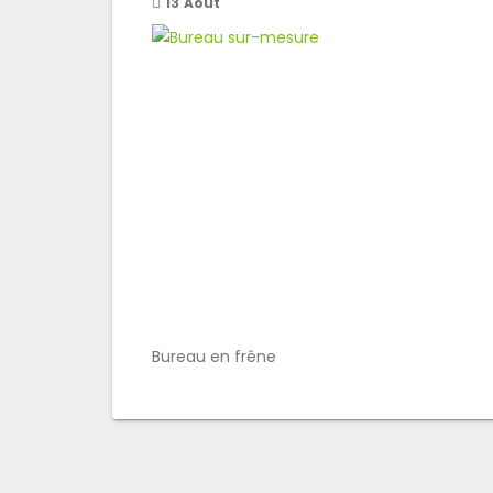
13
Août
Bureau en frêne