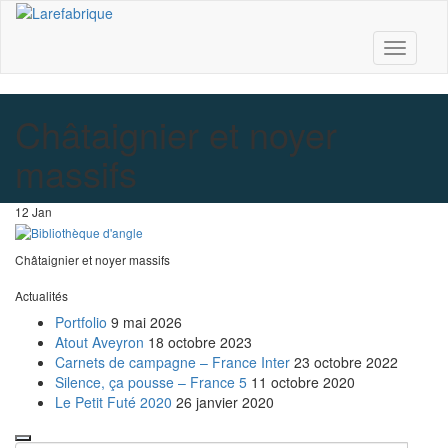
Larefabrique
Larefabrique – Aménagement intérieur design pour pro et
Toggle
particuliers
Navigati
Châtaignier et noyer
massifs
12
Jan
Châtaignier et noyer massifs
Actualités
Portfolio
9 mai 2026
Atout Aveyron
18 octobre 2023
Carnets de campagne – France Inter
23 octobre 2022
Silence, ça pousse – France 5
11 octobre 2020
Le Petit Futé 2020
26 janvier 2020