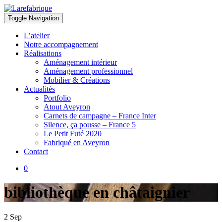
Toggle Navigation
Larefabrique
Larefabrique – Aménagement intérieur design pour pro et particuliers
L’atelier
Notre accompagnement
Réalisations
Aménagement intérieur
Aménagement professionnel
Mobilier & Créations
Actualités
Portfolio
Atout Aveyron
Carnets de campagne – France Inter
Silence, ça pousse – France 5
Le Petit Futé 2020
Fabriqué en Aveyron
Contact
0
bibliothèque en châtaignier
2
Sep