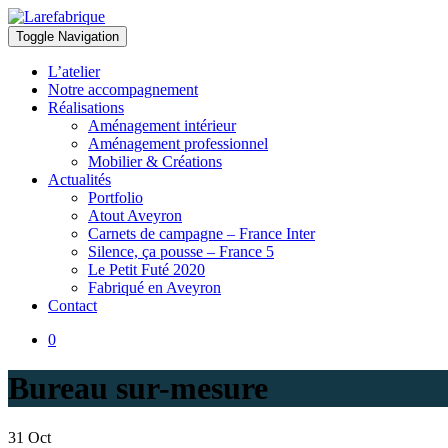
Toggle Navigation
Larefabrique
Larefabrique – Aménagement intérieur design pour pro et particuliers
L’atelier
Notre accompagnement
Réalisations
Aménagement intérieur
Aménagement professionnel
Mobilier & Créations
Actualités
Portfolio
Atout Aveyron
Carnets de campagne – France Inter
Silence, ça pousse – France 5
Le Petit Futé 2020
Fabriqué en Aveyron
Contact
0
Bureau sur-mesure
31
Oct