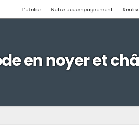
L’atelier
Notre accompagnement
Réalis
 en noyer et châ