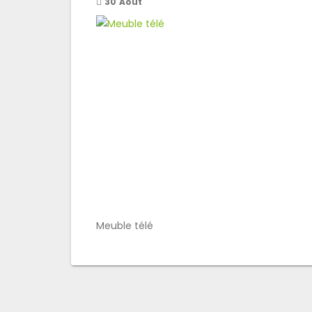
30
Août
Meuble télé