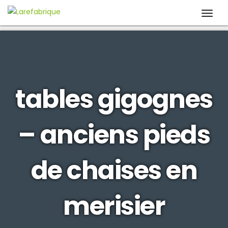
Togg
Larefabrique
Larefabrique – Aménagement intérieur design pour pro et
Navi
particuliers
tables gigognes
– anciens pieds
de chaises en
merisier