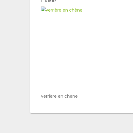
6
Mar
verrière en chêne