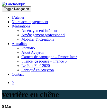
Toggle Navigation
Larefabrique
Larefabrique – Aménagement intérieur design pour pro et particuliers
L’atelier
Notre accompagnement
Réalisations
Aménagement intérieur
Aménagement professionnel
Mobilier & Créations
Actualités
Portfolio
Atout Aveyron
Carnets de campagne – France Inter
Silence, ça pousse – France 5
Le Petit Futé 2020
Fabriqué en Aveyron
Contact
0
verrière en chêne
6
Mar