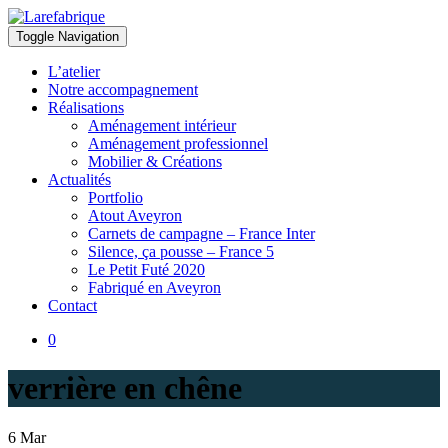
Toggle Navigation
Larefabrique
Larefabrique – Aménagement intérieur design pour pro et particuliers
L’atelier
Notre accompagnement
Réalisations
Aménagement intérieur
Aménagement professionnel
Mobilier & Créations
Actualités
Portfolio
Atout Aveyron
Carnets de campagne – France Inter
Silence, ça pousse – France 5
Le Petit Futé 2020
Fabriqué en Aveyron
Contact
0
verrière en chêne
6
Mar