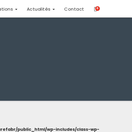
ations
Actualités
Contact
0
refabr/public_html/wp-includes/class-wp-