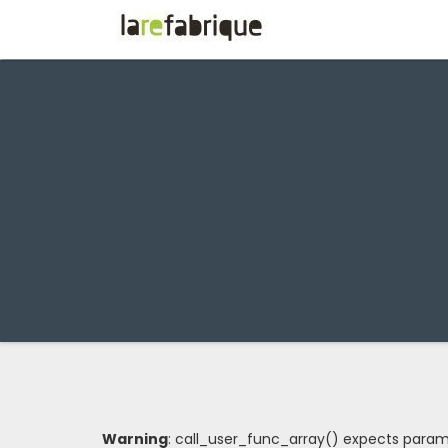
Larefabrique
Larefabrique –
Aménagement intérieur
design pour pro et
particuliers
Warning
: call_user_func_array() expects paramet