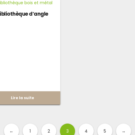
ibliothèque d’angle
Lire la suite
←
1
2
3
4
5
→